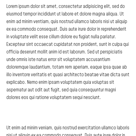
Lorem
ipsum
dolor
sit
amet,
consectetur
adipisicing
elit,
sed
do
eiusmod
tempor
incididunt
ut
labore
et
dolore
magna
aliqua.
Ut
enim
ad
minim
ventiam,
quis
nostrud
ullamco
laboris
nisi
ut
aliquip
ex
ea
commodo
consequat.
Duis
aute
irure
dolor
in
reprehenderit
in
voluptate
velit
esse
cillum
dolore
eu
fugiat
nulla
pariatur.
Excepteur
sint
occaecat
cupidatat
non
proident,
sunt
in
culpa
qui
officia
deserunt
mollit
anim
id
est
laborum.
Sed
ut
perspiciatis
unde
omnis
iste
natus
error
sit
voluptatem
accusantium
doloremque
laudantium,
totam
rem
aperiam,
eaque
ipsa
quae
ab
illo
inventore
veritatis
et
quasi
architecto
beatae
vitae
dicta
sunt
explicabo.
Nemo
enim
ipsam
voluptatem
quia
voluptas
sit
aspernatur
aut
odit
aut
fugit,
sed
quia
consequuntur
magni
dolores
eos
qui
ratione
voluptatem
sequi
nesciunt.
Ut
enim
ad
minim
veniam,
quis
nostrud
exercitation
ullamco
laboris
nisi
ut
aliquip
ex
ea
commodo
consequat.
Duis
aute
irure
dolor
in