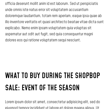
officia
deserunt
mollit
anim
id
est
laborum.
Sed
ut
perspiciatis
unde
omnis
iste
natus
error
sit
voluptatem
accusantium
doloremque
laudantium,
totam
rem
aperiam,
eaque
ipsa
quae
ab
illo
inventore
veritatis
et
quasi
architecto
beatae
vitae
dicta
sunt
explicabo.
Nemo
enim
ipsam
voluptatem
quia
voluptas
sit
aspernatur
aut
odit
aut
fugit,
sed
quia
consequuntur
magni
dolores
eos
qui
ratione
voluptatem
sequi
nesciunt.
WHAT
TO
BUY
DURING
THE
SHOPBOP
SALE:
EVENT
OF
THE
SEASON
Lorem
ipsum
dolor
sit
amet,
consectetur
adipisicing
elit,
sed
do
eiusmod
tempor
incididunt
ut
labore
et
dolore
magna
aliqua.
Ut