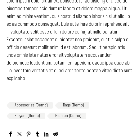
Lorem
ipsum
dolor
sit
amet,
consectetur
adipisicing
elit,
sed
do
eiusmod
tempor
incididunt
ut
labore
et
dolore
magna
aliqua.
Ut
enim
ad
minim
ventiam,
quis
nostrud
ullamco
laboris
nisi
ut
aliquip
ex
ea
commodo
consequat.
Duis
aute
irure
dolor
in
reprehenderit
in
voluptate
velit
esse
cillum
dolore
eu
fugiat
nulla
pariatur.
Excepteur
sint
occaecat
cupidatat
non
proident,
sunt
in
culpa
qui
officia
deserunt
mollit
anim
id
est
laborum.
Sed
ut
perspiciatis
unde
omnis
iste
natus
error
sit
voluptatem
accusantium
doloremque
laudantium,
totam
rem
aperiam,
eaque
ipsa
quae
ab
illo
inventore
veritatis
et
quasi
architecto
beatae
vitae
dicta
sunt
explicabo.
Accessories (Demo)
Bags (Demo)
Elegant (Demo)
Fashion (Demo)