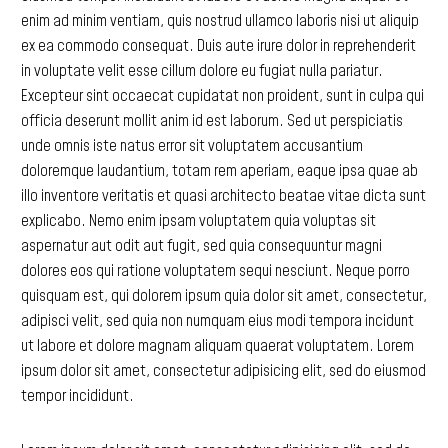
enim
ad
minim
ventiam,
quis
nostrud
ullamco
laboris
nisi
ut
aliquip
ex
ea
commodo
consequat.
Duis
aute
irure
dolor
in
reprehenderit
in
voluptate
velit
esse
cillum
dolore
eu
fugiat
nulla
pariatur.
Excepteur
sint
occaecat
cupidatat
non
proident,
sunt
in
culpa
qui
officia
deserunt
mollit
anim
id
est
laborum.
Sed
ut
perspiciatis
unde
omnis
iste
natus
error
sit
voluptatem
accusantium
doloremque
laudantium,
totam
rem
aperiam,
eaque
ipsa
quae
ab
illo
inventore
veritatis
et
quasi
architecto
beatae
vitae
dicta
sunt
explicabo.
Nemo
enim
ipsam
voluptatem
quia
voluptas
sit
aspernatur
aut
odit
aut
fugit,
sed
quia
consequuntur
magni
dolores
eos
qui
ratione
voluptatem
sequi
nesciunt.
Neque
porro
quisquam
est,
qui
dolorem
ipsum
quia
dolor
sit
amet,
consectetur,
adipisci
velit,
sed
quia
non
numquam
eius
modi
tempora
incidunt
ut
labore
et
dolore
magnam
aliquam
quaerat
voluptatem.
Lorem
ipsum
dolor
sit
amet,
consectetur
adipisicing
elit,
sed
do
eiusmod
tempor
incididunt.