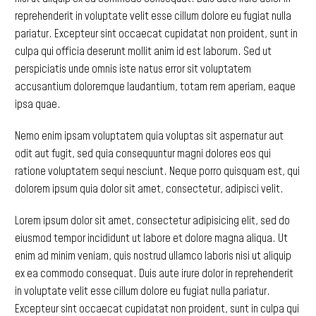
reprehenderit
in
voluptate
velit
esse
cillum
dolore
eu
fugiat
nulla
pariatur.
Excepteur
sint
occaecat
cupidatat
non
proident,
sunt
in
culpa
qui
officia
deserunt
mollit
anim
id
est
laborum.
Sed
ut
perspiciatis
unde
omnis
iste
natus
error
sit
voluptatem
accusantium
doloremque
laudantium,
totam
rem
aperiam,
eaque
ipsa
quae.
Nemo
enim
ipsam
voluptatem
quia
voluptas
sit
aspernatur
aut
odit
aut
fugit,
sed
quia
consequuntur
magni
dolores
eos
qui
ratione
voluptatem
sequi
nesciunt.
Neque
porro
quisquam
est,
qui
dolorem
ipsum
quia
dolor
sit
amet,
consectetur,
adipisci
velit.
Lorem
ipsum
dolor
sit
amet,
consectetur
adipisicing
elit,
sed
do
eiusmod
tempor
incididunt
ut
labore
et
dolore
magna
aliqua.
Ut
enim
ad
minim
veniam,
quis
nostrud
ullamco
laboris
nisi
ut
aliquip
ex
ea
commodo
consequat.
Duis
aute
irure
dolor
in
reprehenderit
in
voluptate
velit
esse
cillum
dolore
eu
fugiat
nulla
pariatur.
Excepteur
sint
occaecat
cupidatat
non
proident,
sunt
in
culpa
qui