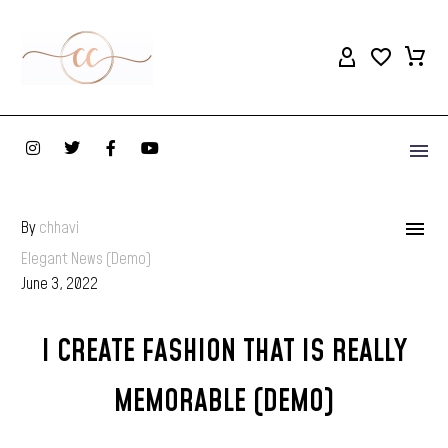

By
chhavi
Elegant News (Demo)
June 3, 2022
I
CREATE
FASHION
THAT
IS
REALLY
MEMORABLE
(DEMO)